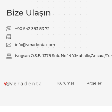
Bize Ulaşın
+90 542 383 83 72
info@veradenta.com
İvogsan O.S.B. 1378 Sok. No:14 Y.Mahalle/Ankara/Tu
Kurumsal
Projeler