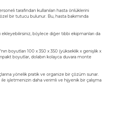
soneli tarafından kullanılan hasta önlüklerini
 özel bir tutucu bulunur. Bu, hasta bakımında
ekleyebilirsiniz, böylece diğer tıbbi ekipmanları da
ın boyutları 100 x 350 x 350 (yükseklik x genişlik x
 kompakt boyutlar, dolabın kolayca duvara monte
açlarına yönelik pratik ve organize bir çözüm sunar.
le işletmenizin daha verimli ve hijyenik bir çalışma