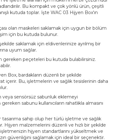
en ve işletme alanları için mükemmel bir çözümdür
adlandırılır. Bu kompakt ve çok yönlü ürün, çeşitli
anışlı kutuda toplar. İşte WAC 03 Hijyen Box'ın
çası olan maskeleri saklamak için uygun bir bölüm
rişim için bu kutuda bulunur.
ekilde saklamak için eldivenlerinize ayrılmış bir
arına uyum sağlar.
n gereken peçeteleri bu kutuda bulabilirsiniz.
bilir.
n Box, bardakların düzenli bir şekilde
at içerir. Bu, işletmelerin ve sağlık tesislerinin daha
lur.
şan veya sensörsüz sabunluk eklemeyi
in gereken sabunu kullanıcıların rahatlıkla almasını
tasarıma sahip olup her türlü işletme ve sağlık
r. Hijyen malzemelerini düzenli ve hızlı bir şekilde
 işletmenizin hijyen standartlarını yükseltmek ve
ızın güvenliğini sağlamak için ideal bir seçenektir.