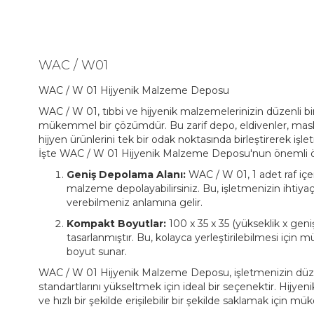
WAC / W01
WAC / W 01 Hijyenik Malzeme Deposu
WAC / W 01, tıbbi ve hijyenik malzemelerinizin düzenli bir
mükemmel bir çözümdür. Bu zarif depo, eldivenler, mask
hijyen ürünlerini tek bir odak noktasında birleştirerek işlet
İşte WAC / W 01 Hijyenik Malzeme Deposu'nun önemli öze
Geniş Depolama Alanı:
WAC / W 01, 1 adet raf içe
malzeme depolayabilirsiniz. Bu, işletmenizin ihtiyaç
verebilmeniz anlamına gelir.
Kompakt Boyutlar:
100 x 35 x 35 (yükseklik x genişl
tasarlanmıştır. Bu, kolayca yerleştirilebilmesi içi
boyut sunar.
WAC / W 01 Hijyenik Malzeme Deposu, işletmenizin düze
standartlarını yükseltmek için ideal bir seçenektir. Hijyen
ve hızlı bir şekilde erişilebilir bir şekilde saklamak için