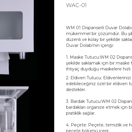
WAC-01
WM 01 Dispanserli Duvar Dolabı, 
mükemmel bir çözümdür. Bu şık v
düzenli ve kolay bir şekilde sakl
Duvar Dolabı'nın içeriği:
1. Maske Tutucu:WM 02 Dispanserl
şekilde saklamak için bir maske t
ihtiyaç duyduğu maskelere hızlı 
2. Eldiven Tutucu: Eldivenleriniz
edebileceğiniz özel bir eldiven t
destekler.
3. Bardak Tutucu:WM 02 Dispanser
bardakları organize etmek için b
pratiklik sağlar.
4. Peçete: Peçete, temizlik ve hij
peçete bölümü içerir.