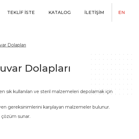
TEKLIF İSTE
KATALOG
İLETIŞIM
EN
ar Dolapları
uvar Dolapları
 en sık kullanılan ve steril malzemeleri depolamak için
ijyen gereksinimlerini karşılayan malzemeler bulunur.
r çözüm sunar.