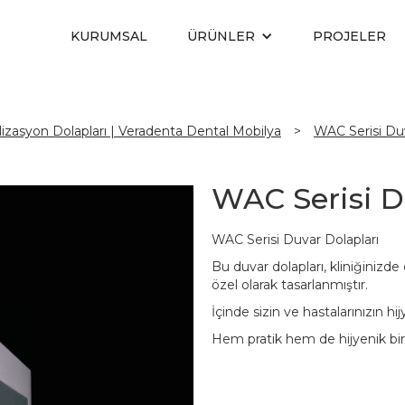
KURUMSAL
ÜRÜNLER
PROJELER
rilizasyon Dolapları | Veradenta Dental Mobilya
>
WAC Serisi Duv
WAC Serisi D
WAC Serisi Duvar Dolapları
Bu duvar dolapları, kliniğinizde
özel olarak tasarlanmıştır.
İçinde sizin ve hastalarınızın h
Hem pratik hem de hijyenik bi