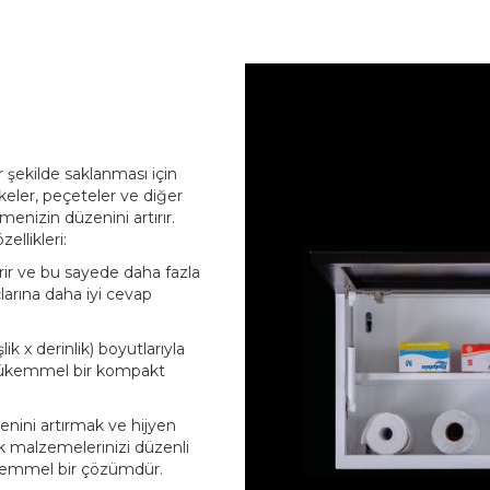
 şekilde saklanması için
eler, peçeteler ve diğer
menizin düzenini artırır.
llikleri:
rir ve bu sayede daha fazla
larına daha iyi cevap
ik x derinlik) boyutlarıyla
n mükemmel bir kompakt
nini artırmak ve hijyen
ik malzemelerinizi düzenli
 mükemmel bir çözümdür.