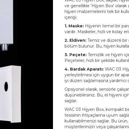
WAC 03 Hijyen Box, sağlık, hijy
ve genellikle 'Hijyen Box' olarak 
hijyen malzemelerini tek bir kull
içeriği:
1. Maske:
Hijyenin temel bir par
vardır. Maskeler, hızlı ve kolay e
2. Eldiven:
Temiz ve düzenli bir ş
bölüm bulunur. Bu, hijyen kurall
3. Peçete:
Temizlik ve hijyen içi
Peçeteler, hızlı bir şekilde kullanıla
4. Bardak Aparatı:
WAC 03 Hijye
yerleştirilmesi için uygun bir apar
iyi düzen sağlamasına yardımcı o
Opsiyonel olarak, sensörle çalı
düşünebilirsiniz. Bu, el hijyeni iç
sağlar.
WAC 03 Hijyen Box, kompakt bir 
tesisinin ihtiyaçlarına uyum sağla
kullanabilmenizi sağlar. Bu ürün,
müşterilerinizin veya çalışanların